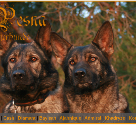
|
Cash
|
Diamant
|
Bayleah
|
Ajahnique
|
Admiral
|
Khadryze
|
Kon