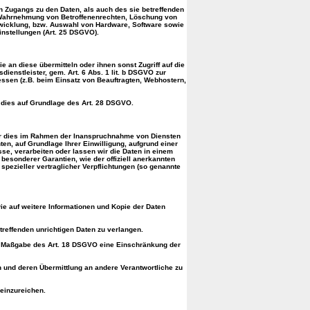
n Zugangs zu den Daten, als auch des sie betreffenden
ne Wahrnehmung von Betroffenenrechten, Löschung von
twicklung, bzw. Auswahl von Hardware, Software sowie
nstellungen (Art. 25 DSGVO).
 an diese übermitteln oder ihnen sonst Zugriff auf die
dienstleister, gem. Art. 6 Abs. 1 lit. b DSGVO zur
eressen (z.B. beim Einsatz von Beauftragten, Webhostern,
t dies auf Grundlage des Art. 28 DSGVO.
der dies im Rahmen der Inanspruchnahme von Diensten
hten, auf Grundlage Ihrer Einwilligung, aufgrund einer
sse, verarbeiten oder lassen wir die Daten in einem
 besonderer Garantien, wie der offiziell anerkannten
spezieller vertraglicher Verpflichtungen (so genannte
ie auf weitere Informationen und Kopie der Daten
treffenden unrichtigen Daten zu verlangen.
ch Maßgabe des Art. 18 DSGVO eine Einschränkung der
n und deren Übermittlung an andere Verantwortliche zu
einzureichen.