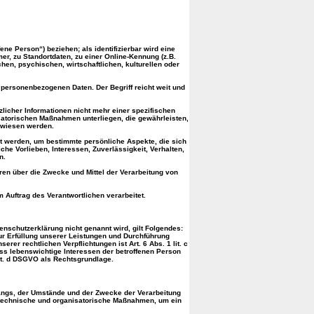
ene Person“) beziehen; als identifizierbar wird eine
r, zu Standortdaten, zu einer Online-Kennung (z.B.
en, psychischen, wirtschaftlichen, kulturellen oder
 personenbezogenen Daten. Der Begriff reicht weit und
icher Informationen nicht mehr einer spezifischen
satorischen Maßnahmen unterliegen, die gewährleisten,
gewiesen werden.
et werden, um bestimmte persönliche Aspekte, die sich
he Vorlieben, Interessen, Zuverlässigkeit, Verhalten,
n.
eren über die Zwecke und Mittel der Verarbeitung von
 Auftrag des Verantwortlichen verarbeitet.
nschutzerklärung nicht genannt wird, gilt Folgendes:
 zur Erfüllung unserer Leistungen und Durchführung
rer rechtlichen Verpflichtungen ist Art. 6 Abs. 1 lit. c
ass lebenswichtige Interessen der betroffenen Person
lit. d DSGVO als Rechtsgrundlage.
angs, der Umstände und der Zwecke der Verarbeitung
e technische und organisatorische Maßnahmen, um ein