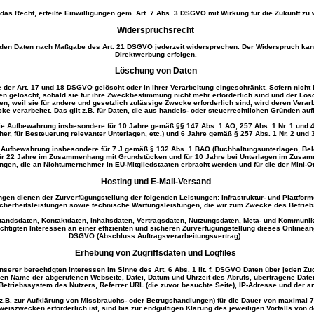
das Recht, erteilte Einwilligungen gem. Art. 7 Abs. 3 DSGVO mit Wirkung für die Zukunft zu 
Widerspruchsrecht
fenden Daten nach Maßgabe des Art. 21 DSGVO jederzeit widersprechen. Der Widerspruch ka
Direktwerbung erfolgen.
Löschung von Daten
der Art. 17 und 18 DSGVO gelöscht oder in ihrer Verarbeitung eingeschränkt. Sofern nich
n gelöscht, sobald sie für ihre Zweckbestimmung nicht mehr erforderlich sind und der Lö
n, weil sie für andere und gesetzlich zulässige Zwecke erforderlich sind, wird deren Verar
cke verarbeitet. Das gilt z.B. für Daten, die aus handels- oder steuerrechtlichen Gründen 
die Aufbewahrung insbesondere für 10 Jahre gemäß §§ 147 Abs. 1 AO, 257 Abs. 1 Nr. 1 und 
, für Besteuerung relevanter Unterlagen, etc.) und 6 Jahre gemäß § 257 Abs. 1 Nr. 2 und 3
ie Aufbewahrung insbesondere für 7 J gemäß § 132 Abs. 1 BAO (Buchhaltungsunterlagen, Be
für 22 Jahre im Zusammenhang mit Grundstücken und für 10 Jahre bei Unterlagen im Zusam
ngen, die an Nichtunternehmer in EU-Mitgliedstaaten erbracht werden und für die der Min
Hosting und E-Mail-Versand
n dienen der Zurverfügungstellung der folgenden Leistungen: Infrastruktur- und Plattform
icherheitsleistungen sowie technische Wartungsleistungen, die wir zum Zwecke des Betrie
estandsdaten, Kontaktdaten, Inhaltsdaten, Vertragsdaten, Nutzungsdaten, Meta- und Kommun
tigten Interessen an einer effizienten und sicheren Zurverfügungstellung dieses Onlineange
DSGVO (Abschluss Auftragsverarbeitungsvertrag).
Erhebung von Zugriffsdaten und Logfiles
nserer berechtigten Interessen im Sinne des Art. 6 Abs. 1 lit. f. DSGVO Daten über jeden Zug
ören Name der abgerufenen Webseite, Datei, Datum und Uhrzeit des Abrufs, übertragene Dat
Betriebssystem des Nutzers, Referrer URL (die zuvor besuchte Seite), IP-Adresse und der a
(z.B. zur Aufklärung von Missbrauchs- oder Betrugshandlungen) für die Dauer von maximal 
eiszwecken erforderlich ist, sind bis zur endgültigen Klärung des jeweiligen Vorfalls vo