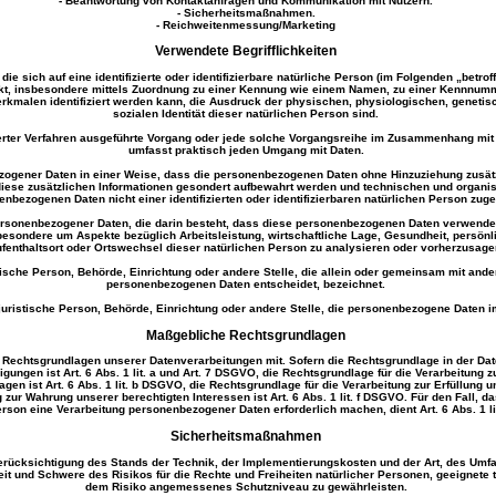
- Beantwortung von Kontaktanfragen und Kommunikation mit Nutzern.
- Sicherheitsmaßnahmen.
- Reichweitenmessung/Marketing
Verwendete Begrifflichkeiten
e sich auf eine identifizierte oder identifizierbare natürliche Person (im Folgenden „betroff
ekt, insbesondere mittels Zuordnung zu einer Kennung wie einem Namen, zu einer Kennnumme
malen identifiziert werden kann, die Ausdruck der physischen, physiologischen, genetisch
sozialen Identität dieser natürlichen Person sind.
sierter Verfahren ausgeführte Vorgang oder jede solche Vorgangsreihe im Zusammenhang mit
umfasst praktisch jeden Umgang mit Daten.
gener Daten in einer Weise, dass die personenbezogenen Daten ohne Hinzuziehung zusätzl
diese zusätzlichen Informationen gesondert aufbewahrt werden und technischen und organi
nbezogenen Daten nicht einer identifizierten oder identifizierbaren natürlichen Person zu
g personenbezogener Daten, die darin besteht, dass diese personenbezogenen Daten verwend
besondere um Aspekte bezüglich Arbeitsleistung, wirtschaftliche Lage, Gesundheit, persönlic
fenthaltsort oder Ortswechsel dieser natürlichen Person zu analysieren oder vorherzusage
stische Person, Behörde, Einrichtung oder andere Stelle, die allein oder gemeinsam mit and
personenbezogenen Daten entscheidet, bezeichnet.
 juristische Person, Behörde, Einrichtung oder andere Stelle, die personenbezogene Daten im
Maßgebliche Rechtsgrundlagen
Rechtsgrundlagen unserer Datenverarbeitungen mit. Sofern die Rechtsgrundlage in der Date
igungen ist Art. 6 Abs. 1 lit. a und Art. 7 DSGVO, die Rechtsgrundlage für die Verarbeitung
 ist Art. 6 Abs. 1 lit. b DSGVO, die Rechtsgrundlage für die Verarbeitung zur Erfüllung unse
zur Wahrung unserer berechtigten Interessen ist Art. 6 Abs. 1 lit. f DSGVO. Für den Fall, d
erson eine Verarbeitung personenbezogener Daten erforderlich machen, dient Art. 6 Abs. 1 
Sicherheitsmaßnahmen
erücksichtigung des Stands der Technik, der Implementierungskosten und der Art, des Umf
keit und Schwere des Risikos für die Rechte und Freiheiten natürlicher Personen, geeignet
dem Risiko angemessenes Schutzniveau zu gewährleisten.