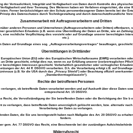
er Vertraulichkeit, Integrität und Verfügbarkeit von Daten durch Kontrolle des physische
r Verfügbarkeit und ihrer Trennung. Des Weiteren haben wir Verfahren eingerichtet, die ei
isten. Ferner berücksichtigen wir den Schutz personenbezogener Daten bereits bei der En
Prinzip des Datenschutzes durch Technikgestaltung und durch datenschutzfreundliche Vorei
Zusammenarbeit mit Auftragsverarbeitern und Dritten
über anderen Personen und Unternehmen (Auftragsverarbeitern oder Dritten) offenbaren, sie
ner gesetzlichen Erlaubnis (z.B. wenn eine Übermittlung der Daten an Dritte, wie an Zahlungs
ben, eine rechtliche Verpflichtung dies vorsieht oder auf Grundlage unserer berechtigten Int
etc.).
von Daten auf Grundlage eines sog. „Auftragsverarbeitungsvertrages“ beauftragen, geschieh
Übermittlungen in Drittländer
 der Europäischen Union (EU) oder des Europäischen Wirtschaftsraums (EWR)) verarbeiten o
an Dritte geschieht, erfolgt dies nur, wenn es zur Erfüllung unserer (vor)vertraglichen Pflic
r berechtigten Interessen geschieht. Vorbehaltlich gesetzlicher oder vertraglicher Erlaubni
tzungen der Art. 44 ff. DSGVO verarbeiten. D.h. die Verarbeitung erfolgt z.B. auf Grundlage
iveaus (z.B. für die USA durch das „Privacy Shield“) oder Beachtung offiziell anerkannter 
„Standardvertragsklauseln“).
Rechte der betroffenen Personen
 verlangen, ob betreffende Daten verarbeitet werden und auf Auskunft über diese Daten sow
entsprechend Art. 15 DSGVO.
Recht, die Vervollständigung der Sie betreffenden Daten oder die Berichtigung der Sie b e
 zu verlangen, dass betreffende Daten unverzüglich gelöscht werden, bzw. alternativ na
Verarbeitung der Daten zu verlangen.
fenden Daten, die Sie uns bereitgestellt haben nach Maßgabe des Art. 20 DSGVO zu erhalte
fordern.
ner gem. Art. 77 DSGVO das Recht, eine Beschwerde bei der zuständigen Aufsichtsbehörde 
Widerrufsrecht