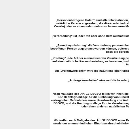
„Personenbezogene Daten“ sind alle Informationen, di
natürliche Person angesehen, die direkt oder indir
Cookie) oder zu einem oder mehreren besonderen Merk
„Verarbeitung“ ist jeder mit oder ohne Hilfe automati
„Pseudonymisierung“ die Verarbeitung personenbezo
betroffenen Person zugeordnet werden können, sofern 
dass die persone
„Profiling“ jede Art der automatisierten Verarbeitun
auf eine natürliche Person beziehen, zu bewerten, ins
Au
Als „Verantwortlicher“ wird die natürliche oder juri
„Auftragsverarbeiter“ eine natürliche oder
Nach Maßgabe des Art. 13 DSGVO teilen wir Ihnen die 
Die Rechtsgrundlage für die Einholung von Einwill
vertraglicher Maßnahmen sowie Beantwortung von Anfragen
DSGVO, und die Rechtsgrundlage für die Verarbeitung 
oder einer anderen natürlichen P
Wir treffen nach Maßgabe des Art. 32 DSGVO unter B
sowie der unterschiedlichen Eintrittswahrscheinlich