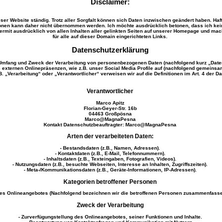
Disclaimer:
eser Website ständig. Trotz aller Sorgfalt können sich Daten inzwischen geändert haben. Haftu
tionen kann daher nicht übernommen werden. Ich möchte ausdrücklich betonen, dass ich keine
ermit ausdrücklich von allen Inhalten aller gelinkten Seiten auf unserer Homepage und mache
für alle auf dieser Domain eingerichteten Links.
Datenschutzerklärung
n Umfang und Zweck der Verarbeitung von personenbezogenen Daten (nachfolgend kurz „Date
externen Onlinepräsenzen, wie z.B. unser Social Media Profile auf (nachfolgend gemeinsam 
.B. „Verarbeitung“ oder „Verantwortlicher“ verweisen wir auf die Definitionen im Art. 4 de
Verantwortlicher
Marco Apitz
Florian-Geyer-Str. 16b
04463 Großpösna
Marco@MagnaPesna
Kontakt Datenschutzbeauftragter: Marco@MagnaPesna
Arten der verarbeiteten Daten:
- Bestandsdaten (z.B., Namen, Adressen).
- Kontaktdaten (z.B., E-Mail, Telefonnummern).
- Inhaltsdaten (z.B., Texteingaben, Fotografien, Videos).
- Nutzungsdaten (z.B., besuchte Webseiten, Interesse an Inhalten, Zugriffszeiten).
- Meta-/Kommunikationsdaten (z.B., Geräte-Informationen, IP-Adressen).
Kategorien betroffener Personen
es Onlineangebotes (Nachfolgend bezeichnen wir die betroffenen Personen zusammenfassen
Zweck der Verarbeitung
- Zurverfügungstellung des Onlineangebotes, seiner Funktionen und Inhalte.