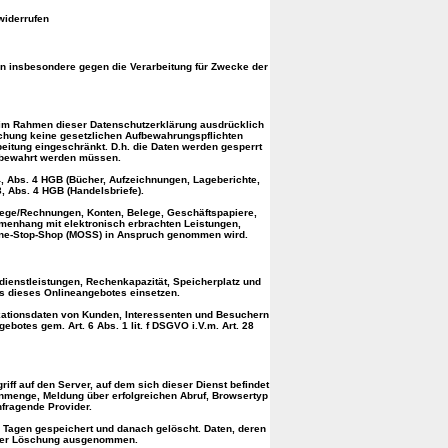
widerrufen
nn insbesondere gegen die Verarbeitung für Zwecke der
t im Rahmen dieser Datenschutzerklärung ausdrücklich
schung keine gesetzlichen Aufbewahrungspflichten
beitung eingeschränkt. D.h. die Daten werden gesperrt
aufbewahrt werden müssen.
4, Abs. 4 HGB (Bücher, Aufzeichnungen, Lageberichte,
, Abs. 4 HGB (Handelsbriefe).
lege/Rechnungen, Konten, Belege, Geschäftspapiere,
menhang mit elektronisch erbrachten Leistungen,
i-One-Stop-Shop (MOSS) in Anspruch genommen wird.
dienstleistungen, Rechenkapazität, Speicherplatz und
bs dieses Onlineangebotes einsetzen.
ikationsdaten von Kunden, Interessenten und Besuchern
botes gem. Art. 6 Abs. 1 lit. f DSGVO i.V.m. Art. 28
riff auf den Server, auf dem sich dieser Dienst befindet
enmenge, Meldung über erfolgreichen Abruf, Browsertyp
nfragende Provider.
7 Tagen gespeichert und danach gelöscht. Daten, deren
n der Löschung ausgenommen.