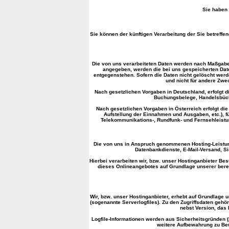
Sie haben 
Sie können der künftigen Verarbeitung der Sie betref
Die von uns verarbeiteten Daten werden nach Maßgabe 
angegeben, werden die bei uns gespeicherten Date
entgegenstehen. Sofern die Daten nicht gelöscht werde
und nicht für andere Zwe
Nach gesetzlichen Vorgaben in Deutschland, erfolgt 
Buchungsbelege, Handelsbücher
Nach gesetzlichen Vorgaben in Österreich erfolgt d
Aufstellung der Einnahmen und Ausgaben, etc.), 
Telekommunikations-, Rundfunk- und Fernsehleistu
Die von uns in Anspruch genommenen Hosting-Leistunge
Datenbankdienste, E-Mail-Versand, S
Hierbei verarbeiten wir, bzw. unser Hostinganbieter B
dieses Onlineangebotes auf Grundlage unserer berech
Wir, bzw. unser Hostinganbieter, erhebt auf Grundlage u
(sogenannte Serverlogfiles). Zu den Zugriffsdaten geh
nebst Version, das 
Logfile-Informationen werden aus Sicherheitsgründen 
weitere Aufbewahrung zu Bew